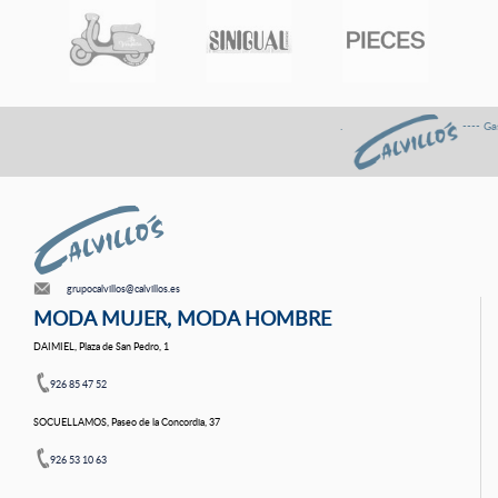
. ---- Gastos de envÍo G
grupocalvillos@calvillos.es
MODA MUJER, MODA HOMBRE
DAIMIEL, Plaza de San Pedro, 1
926 85 47 52
SOCUELLAMOS, Paseo de la Concordia, 37
926 53 10 63