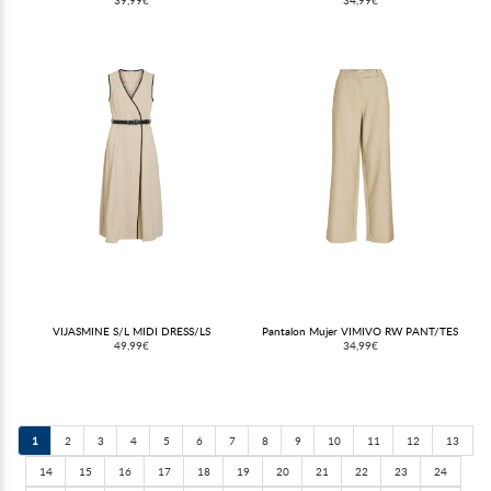
VIJASMINE S/L MIDI DRESS/LS
Pantalon Mujer VIMIVO RW PANT/TES
49,99€
34,99€
1
2
3
4
5
6
7
8
9
10
11
12
13
14
15
16
17
18
19
20
21
22
23
24