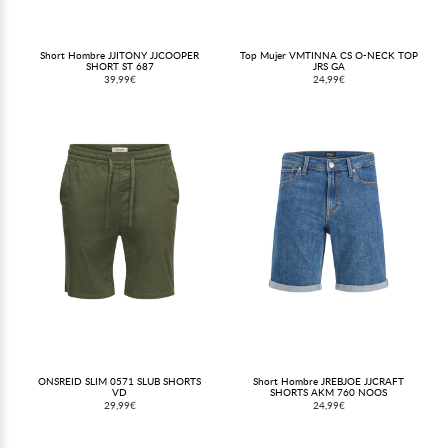
Short Hombre JJITONY JJCOOPER
Top Mujer VMTINNA CS O-NECK TOP
SHORT ST 687
JRS GA
39,99€
24,99€
ONSREID SLIM 0571 SLUB SHORTS
Short Hombre JREBJOE JJCRAFT
VD
SHORTS AKM 760 NOOS
29,99€
24,99€