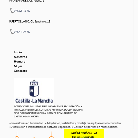
MANZANARES, CL Toledo, 1
926 61 35 76
PUERTOLLANO, CL Santísimo, 13
926 43 29 76
Inicio
Nosotros
Hombre
Mujer
Contacto
ACTUACIONES INCLUIDAS EN EL PROYECTO DE RECUPERACIÓN Y
FORTALECIMIENTO DEL COMERCIO MINORISTA DE CLM QUE HAN
SIDO COFINANCIADAS POR LA JUNTA DE COMUNIDADES DE
CASTILLA-LA MANCHA:
• Inversiones en iluminación.
• Adquisición, instalación y montaje de equipamiento informático.
• Adquisición e implantación de software específico.
• Gestión de perfiles en redes sociales.