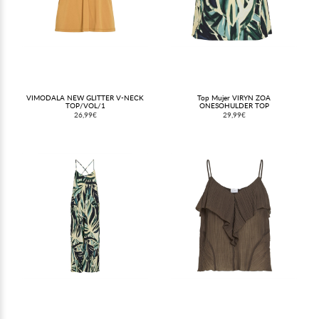
VIMODALA NEW GLITTER V-NECK
Top Mujer VIRYN ZOA
TOP/VOL/1
ONESOHULDER TOP
26,99€
29,99€
(@calvillosmoda) el
23 Ene, 2020 a las 4:11 PST