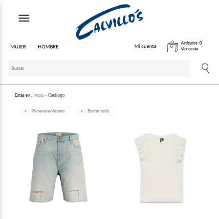
Toggle navigation
Artículos:
0
Mi cuenta
MUJER
HOMBRE
Ver cesta
Estás en :
Inicio
Catálogo
Primavera-Verano
Borrar todo