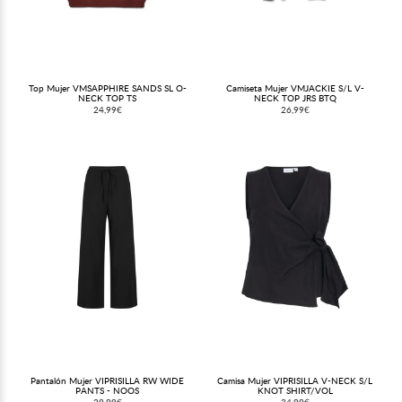
Top Mujer VMSAPPHIRE SANDS SL O-
Camiseta Mujer VMJACKIE S/L V-
NECK TOP TS
NECK TOP JRS BTQ
24,99€
26,99€
Pantalón Mujer VIPRISILLA RW WIDE
Camisa Mujer VIPRISILLA V-NECK S/L
PANTS - NOOS
KNOT SHIRT/VOL
39,99€
34,99€