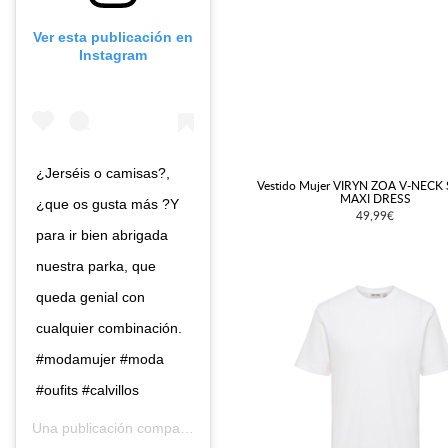
Ver esta publicación en
Instagram
¿Jerséis o camisas?,
Vestido Mujer VIRYN ZOA V-NECK
MAXI DRESS
¿que os gusta más ?Y
49,99€
para ir bien abrigada
nuestra parka, que
queda genial con
cualquier combinación.
#modamujer #moda
#oufits #calvillos
Una publicación compartida de
Calvillos
(@calvillosmoda) el
23 E