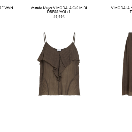
ARF WVN
Vestido Mujer VIMODALA C/S MIDI
VIMODALA N
DRESS/VOL/1
T
49,99€