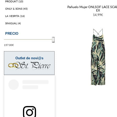
PRODUKT (10)
Pañuelo Mujer ONLSOF LACE SC
ONLY & SONS (45)
EX
14,99€
LA VESPITA (16)
SINIGUAL (4)
PRECIO
157.00
€
Outlet de novi@s