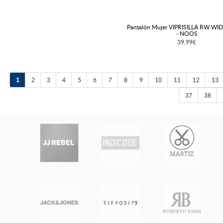
Pantalón Mujer VIPRISILLA RW WI
- NOOS
39,99€
1
2
3
4
5
6
7
8
9
10
11
12
13
37
38