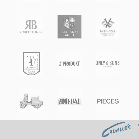
. ---- Gastos de envÍo