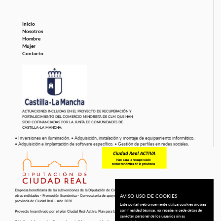
Inicio
Nosotros
Hombre
Mujer
Contacto
ACTUACIONES INCLUIDAS EN EL PROYECTO DE RECUPERACIÓN Y
FORTALECIMIENTO DEL COMERCIO MINORISTA DE CLM QUE HAN
SIDO COFINANCIADAS POR LA JUNTA DE COMUNIDADES DE
CASTILLA-LA MANCHA:
• Inversiones en iluminación.
• Adquisición, instalación y montaje de equipamiento informático.
• Adquisición e implantación de software específico.
• Gestión de perfiles en redes sociales.
Empresa beneficiaria de las subvenciones de la Diputación de Ciudad Real: Convocatoria de Subvenciones para Empresas y
AVISO USO DE COOKIES
otras entidades - Promoción Económica - Convocatoria de apoyo a la transformación digital en el mundo empresarial de la
provincia de Ciudad Real - Año 2020.
Este portal web únicamente utiliza cookies propias
con finalidad técnica, no recaba ni cede datos de
Proyecto incentivado por el plan Ciudad Real Activa. Plan para la recuperación socioeconómica de la provincia
carácter personal de los usuarios sin su