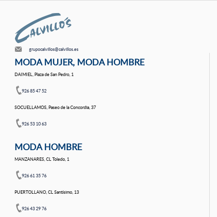
grupocalvillos@calvillos.es
MODA MUJER, MODA HOMBRE
DAIMIEL, Plaza de San Pedro, 1
926 85 47 52
SOCUELLAMOS, Paseo de la Concordia, 37
926 53 10 63
MODA HOMBRE
MANZANARES, CL Toledo, 1
926 61 35 76
PUERTOLLANO, CL Santísimo, 13
926 43 29 76