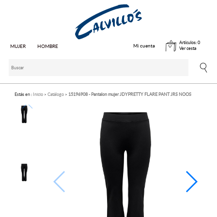
Artículos:
0
Mi cuenta
MUJER
HOMBRE
Ver cesta
Estás en :
Inicio
Catálogo
15196908 - Pantalon mujer JDYPRETTY FLARE PANT JRS NOOS