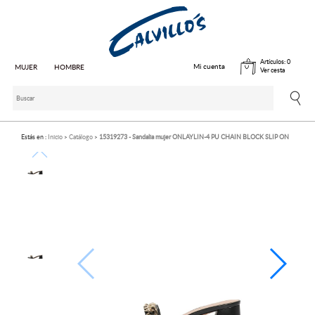
Artículos:
0
Mi cuenta
MUJER
HOMBRE
Ver cesta
Estás en :
Inicio
Catálogo
15319273 - Sandalia mujer ONLAYLIN-4 PU CHAIN BLOCK SLIP ON