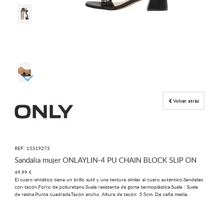
Volver atrás
REF: 15319273
Sandalia mujer ONLAYLIN-4 PU CHAIN BLOCK SLIP ON
49,99 €
El cuero sintético tiene un brillo sutil y una textura similar al cuero auténtico.Sandalias
con tacón.Forro de poliuretano.Suela resistente de goma termoplástica.Suela : Suela
de resina.Punta cuadrada.Tacón ancho. Altura de tacón: 5.5cm. De caña media.