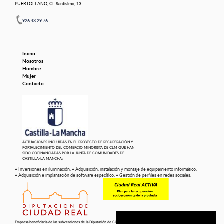
PUERTOLLANO, CL Santísimo, 13
926 43 29 76
Inicio
Nosotros
Hombre
Mujer
Contacto
ACTUACIONES INCLUIDAS EN EL PROYECTO DE RECUPERACIÓN Y
FORTALECIMIENTO DEL COMERCIO MINORISTA DE CLM QUE HAN
SIDO COFINANCIADAS POR LA JUNTA DE COMUNIDADES DE
CASTILLA-LA MANCHA:
• Inversiones en iluminación.
• Adquisición, instalación y montaje de equipamiento informático.
• Adquisición e implantación de software específico.
• Gestión de perfiles en redes sociales.
Empresa beneficiaria de las subvenciones de la Diputación de Ciudad Real: Convocatoria de Subvenciones para Empresas y