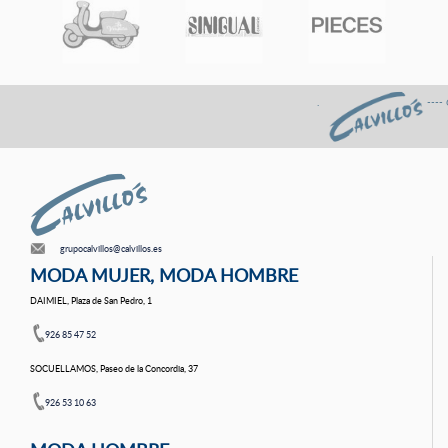
. ---- Gastos de envÍo
grupocalvillos@calvillos.es
MODA MUJER, MODA HOMBRE
DAIMIEL, Plaza de San Pedro, 1
926 85 47 52
SOCUELLAMOS, Paseo de la Concordia, 37
926 53 10 63