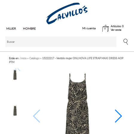
Artículos:
0
Mi cuenta
MUJER
HOMBRE
Ver cesta
Estás en :
Inicio
Catálogo
15222217 - Vestido mujer ONLNOVA LIFE STRAP MAXI DRESS AOP
PTM