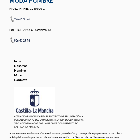
MODA HOMBRE
MANZANARES, CL Toledo, 1
926 61 35 76
PUERTOLLANO, CL Santísimo, 13
926 43 29 76
Inicio
Nosotros
Hombre
Mujer
Contacto
ACTUACIONES INCLUIDAS EN EL PROYECTO DE RECUPERACIÓN Y
FORTALECIMIENTO DEL COMERCIO MINORISTA DE CLM QUE HAN
SIDO COFINANCIADAS POR LA JUNTA DE COMUNIDADES DE
CASTILLA-LA MANCHA:
• Inversiones en iluminación.
• Adquisición, instalación y montaje de equipamiento informático.
• Adquisición e implantación de software específico.
• Gestión de perfiles en redes sociales.